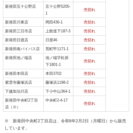
新発田五十公野店
五十公野5205-
売切れ
1
新発田川東店
岡田436-1
売切れ
新発田三日市店
上館道下187-3
売切れ
新発田日渡店
日渡46
売切れ
新発田南バイパス店
荒町甲1171-1
売切れ
新発田池ノ端店
池ノ端字松原
売切れ
下1801-1
新発田本田店
本田3702
売切れ
紫雲寺藤塚浜店
藤塚浜1198-2
売切れ
下越加治川店
下小中山364-1
売切れ
新発田中央町2丁目
中央町2-4-17
売切れ
店（※）
※ 新発田中央町2丁目店は、令和8年2月2日（月曜日）から販売
しています。