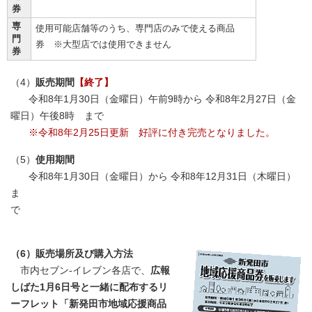
券
専
使用可能店舗等のうち、専門店のみで使える商品
門
券 ※大型店では使用できません
券
（4）
販売期間
【終了】
令和8年1月30日（金曜日）午前9時から 令和8年2月27日（金
曜日）午後8時 まで
※令和8年2月25日更新 好評に付き完売となりました。
（5）
使用期間
令和8年1月30日（金曜日）から 令和8年12月31日（木曜日）
ま
で
（6）販売場所及び購入方法
市内セブン-イレブン各店で、
広報
しばた1月6日号と一緒に配布するリ
ーフレット「新発田市地域応援商品