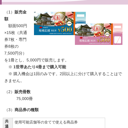
（1）
販売金
額
額面500円
×15枚（共通
券7枚・専門
券8枚の
7,500円分）
を1冊とし、5,000円で販売します。
※
1世帯あたり4冊まで購入可能
※ 購入機会は1回のみです。2回以上に分けて購入することはで
きません。
（2）
販売冊数
75,000冊
（3）
商品券の種類
共
使用可能店舗等の全てで使える商品券
通