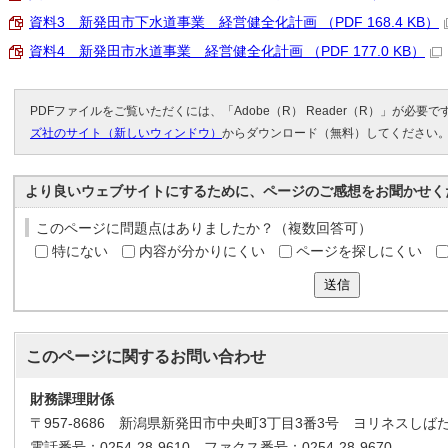
資料3 新発田市下水道事業 経営健全化計画 （PDF 168.4 KB）
資料4 新発田市水道事業 経営健全化計画 （PDF 177.0 KB）
PDFファイルをご覧いただくには、「Adobe（R） Reader（R）」が必要
ズ社のサイト（新しいウィンドウ）
からダウンロード（無料）してください
より良いウェブサイトにするために、ページのご感想をお聞かせく
このページに問題点はありましたか？（複数回答可）
特にない
内容が分かりにくい
ページを探しにくい
送信
このページに関する
お問い合わせ
財務課理財係
〒957-8686 新潟県新発田市中央町3丁目3番3号 ヨリネスしば
電話番号：0254-28-9610 ファクス番号：0254-28-9670