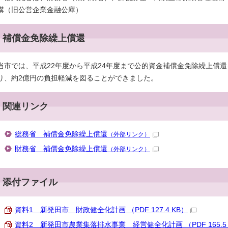
構（旧公営企業金融公庫）
補償金免除繰上償還
当市では、平成22年度から平成24年度まで公的資金補償金免除繰上償
り、約2億円の負担軽減を図ることができました。
関連リンク
総務省 補償金免除繰上償還
（外部リンク）
財務省 補償金免除繰上償還
（外部リンク）
添付ファイル
資料1 新発田市 財政健全化計画 （PDF 127.4 KB）
資料2 新発田市農業集落排水事業 経営健全化計画 （PDF 165.5 