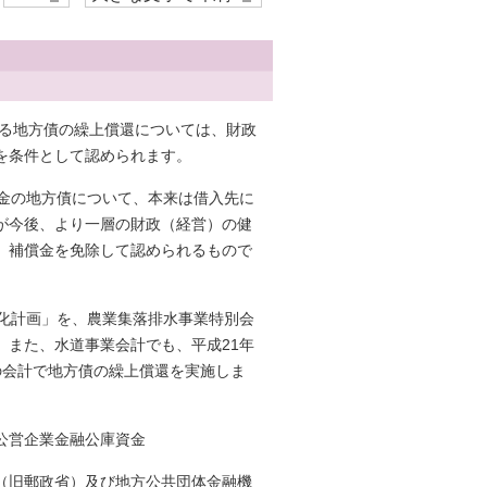
よる地方債の繰上償還については、財政
を条件として認められます。
資金の地方債について、本来は借入先に
が今後、より一層の財政（経営）の健
、補償金を免除して認められるもので
全化計画」を、農業集落排水事業特別会
、また、水道事業会計でも、平成21年
の会計で地方債の繰上償還を実施しま
公営企業金融公庫資金
（旧郵政省）及び地方公共団体金融機