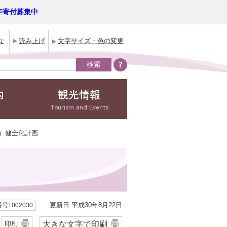
年寄付募集中
な
読み上げ
文字サイズ・色の変更
内
観光情報
Tourism and Events
営）健全化計画
更新日 平成30年8月22日
号1002030
大きな文字で印刷
印刷