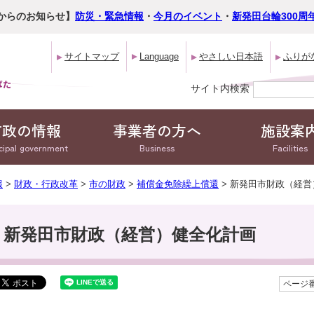
からのお知らせ】
防災・緊急情報
・
今月のイベント
・
新発田台輪300周
サイトマップ
Language
やさしい日本語
ふりが
サイト内検索
市政の情報
事業者の方へ
施設案
cipal government
Business
Facilities
報
>
財政・行政改革
>
市の財政
>
補償金免除繰上償還
> 新発田市財政（経
新発田市財政（経営）健全化計画
ページ番