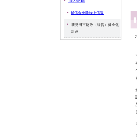
市の財政
補償金免除繰上償還
新発田市財政（経営）健全化
計画