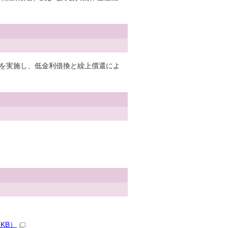
還を実施し、低金利借換と繰上償還によ
KB）