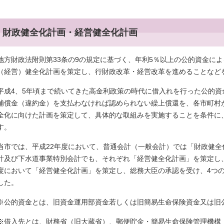
財政健全化計画・経営健全化計画
地方財政法附則第33条の9の規定に基づく、年利5％以上の公的資金に
（経営）健全化計画を策定し、行財政改革・経営改革を進めることなど
平成4、5年頃まで続いてきた高金利政策の時代に借入れを行った公的
補償金（違約金）を支払わなければ認められない繰上償還を、各市町村
全化に向けた計画を策定して、具体的な取組みを実施することを条件に
す。
当市では、平成22年度において、普通会計（一般会計）では「財政健
計及び下水道事業特別会計でも、それぞれ「経営健全化計画」を策定し
度において「経営健全化計画」を策定し、総務大臣の承認を受け、4つ
した。
※公的資金とは、旧資金運用部資金若しくは旧簡易生命保険資金又は旧
※借入先とは、財務省（旧大蔵省）、郵便貯金・簡易生命保険管理機構