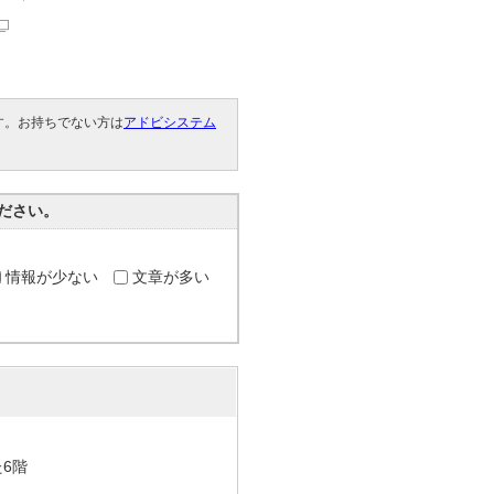
です。お持ちでない方は
アドビシステム
。
ださい。
情報が少ない
文章が多い
た6階