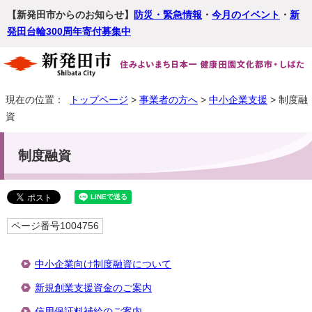
【新発田市からのお知らせ】
防災・緊急情報
・
今月のイベント
・
新
発田台輪300周年寄付募集中
現在の位置：
トップページ
>
事業者の方へ
>
中小企業支援
> 制度融
資
制度融資
ページ番号1004756
中小企業向け制度融資について
新規創業支援資金のご案内
信用保証料補給のご案内