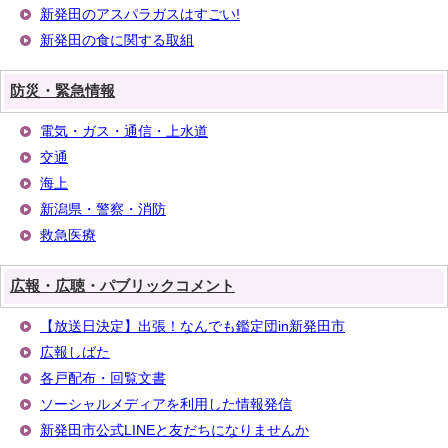
新発田のアスパラガスはすごい!
新発田の食に関する取組
防災・緊急情報
電気・ガス・通信・上水道
交通
海上
新潟県・警察・消防
救急医療
広報・広聴・パブリックコメント
【放送日決定】出張！なんでも鑑定団in新発田市
広報しばた
各戸配布・回覧文書
ソーシャルメディアを利用した情報発信
新発田市公式LINEと友だちになりませんか