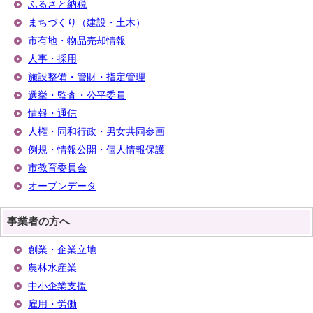
ふるさと納税
まちづくり（建設・土木）
市有地・物品売却情報
人事・採用
施設整備・管財・指定管理
選挙・監査・公平委員
情報・通信
人権・同和行政・男女共同参画
例規・情報公開・個人情報保護
市教育委員会
オープンデータ
事業者の方へ
創業・企業立地
農林水産業
中小企業支援
雇用・労働