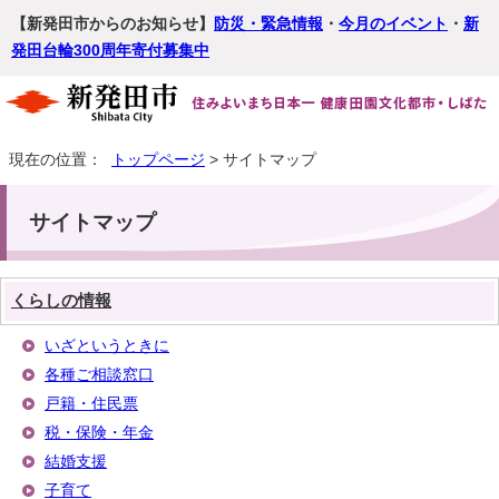
【新発田市からのお知らせ】
防災・緊急情報
・
今月のイベント
・
新
発田台輪300周年寄付募集中
現在の位置：
トップページ
> サイトマップ
サイトマップ
くらしの情報
いざというときに
各種ご相談窓口
戸籍・住民票
税・保険・年金
結婚支援
子育て