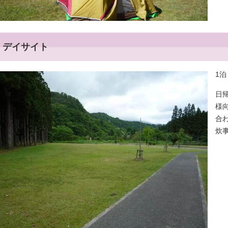
デイサイト
1泊
日
様
合
炊