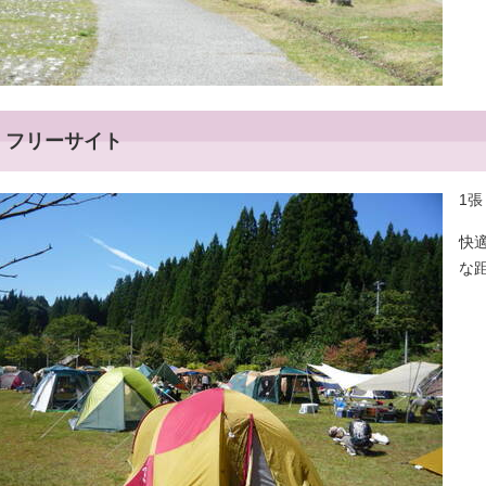
フリーサイト
1張
快
な