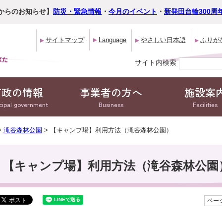
からのお知らせ】
防災・緊急情報
・
今月のイベント
・
新発田台輪300周
サイトマップ
Language
やさしい日本語
ふりが
サイト内検索
市政の情報
事業者の方へ
施設案
cipal government
Business
Facilities
>
滝谷森林公園
> 【キャンプ場】利用方法（滝谷森林公園）
【キャンプ場】利用方法（滝谷森林公園
ページ