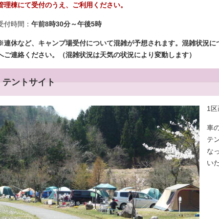
管理棟にて受付のうえ、ご利用ください。
受付時間：
午前8時30分～午後5時
※連休など、キャンプ場受付について混雑が予想されます。混雑状況に
へご連絡ください。（混雑状況は天気の状況により変動します）
テントサイト
1区
車
テ
な
い