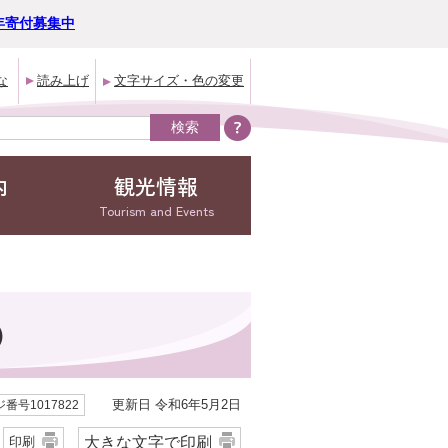
年寄付募集中
な
読み上げ
文字サイズ・色の変更
内
観光情報
Tourism and Events
）
更新日 令和6年5月2日
番号1017822
大きな文字で印刷
印刷