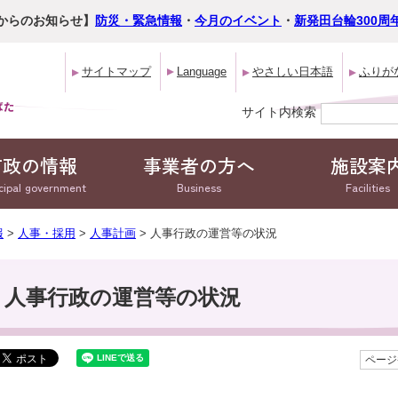
からのお知らせ】
防災・緊急情報
・
今月のイベント
・
新発田台輪300周
サイトマップ
Language
やさしい日本語
ふりが
サイト内検索
市政の情報
事業者の方へ
施設案
cipal government
Business
Facilities
報
>
人事・採用
>
人事計画
> 人事行政の運営等の状況
人事行政の運営等の状況
ページ番