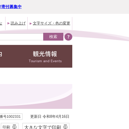
年寄付募集中
な
読み上げ
文字サイズ・色の変更
内
観光情報
Tourism and Events
更新日 令和8年4月16日
号1002331
大きな文字で印刷
印刷