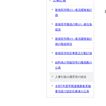
人事計画
新発田市障がい者活躍推進計
画
新発田市職員の障がい者任免
状況
新発田市障がい者活躍推進計
画の取組状況
新発田市特定事業主行動計画
給料表の等級別等の職員数の
公表
人事行政の運営等の状況
令和7年度早期退職募集実施
要項及び認定応募者の公表