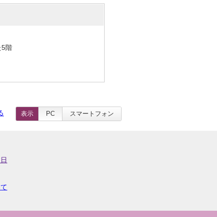
た5階
る
表示
PC
スマートフォン
業日
いて