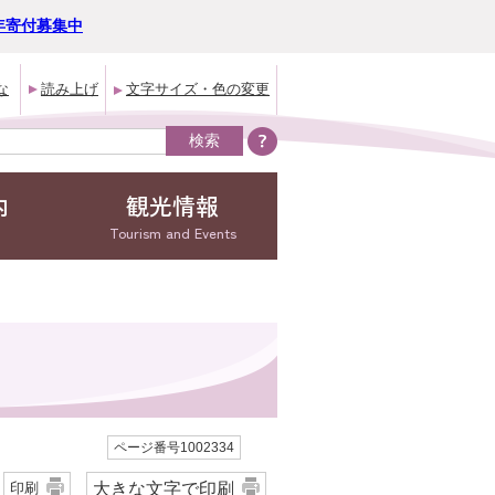
年寄付募集中
な
読み上げ
文字サイズ・色の変更
内
観光情報
Tourism and Events
ページ番号1002334
大きな文字で印刷
印刷