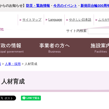
からのお知らせ】
防災・緊急情報
・
今月のイベント
・
新発田台輪300周
サイトマップ
Language
やさしい日本語
ふりが
サイト内検索
市政の情報
事業者の方へ
施設案
cipal government
Business
Facilities
報
>
人事・採用
> 人材育成
人材育成