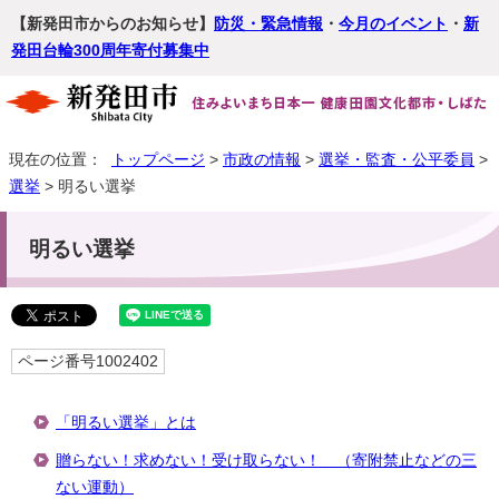
【新発田市からのお知らせ】
防災・緊急情報
・
今月のイベント
・
新
発田台輪300周年寄付募集中
現在の位置：
トップページ
>
市政の情報
>
選挙・監査・公平委員
>
選挙
> 明るい選挙
明るい選挙
ページ番号1002402
「明るい選挙」とは
贈らない！求めない！受け取らない！ （寄附禁止などの三
ない運動）