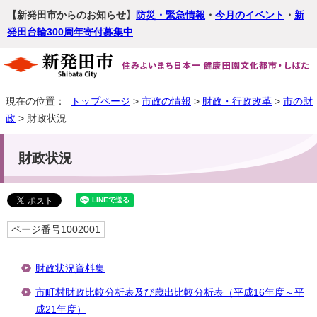
【新発田市からのお知らせ】
防災・緊急情報
・
今月のイベント
・
新
発田台輪300周年寄付募集中
現在の位置：
トップページ
>
市政の情報
>
財政・行政改革
>
市の財
政
> 財政状況
財政状況
ページ番号1002001
財政状況資料集
市町村財政比較分析表及び歳出比較分析表（平成16年度～平
成21年度）