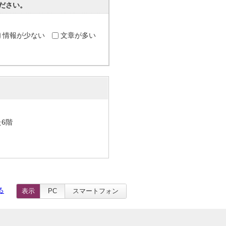
ださい。
情報が少ない
文章が多い
た6階
る
表示
PC
スマートフォン