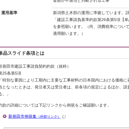
金額が不適当と判断される工事
運用基準
新潟県土木部の運用に準拠しています。
「建設工事請負基準約款第26条第5項【
を参照願います。（尚、消費税率につい
適用願います。）
単品スライド条項とは
新発田市建設工事請負契約約款（抜粋）
第25条第5項
「特別な要因により工期内に主要な工事材料の日本国内における価格に
当となったときは、発注者又は受注者は、前各項の規定によるほか、請
る。」
約款の詳細については下記リンクから例規をご確認願います。
新発田市例規集
（外部リンク）