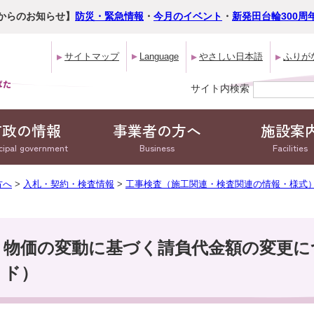
からのお知らせ】
防災・緊急情報
・
今月のイベント
・
新発田台輪300周
サイトマップ
Language
やさしい日本語
ふりが
サイト内検索
市政の情報
事業者の方へ
施設案
cipal government
Business
Facilities
方へ
>
入札・契約・検査情報
>
工事検査（施工関連・検査関連の情報・様式
物価の変動に基づく請負代金額の変更に
ド）