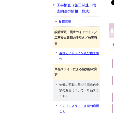
工事検査（施工関連・検
査関連の情報・様式）
技術情報
設計変更・照査ガイドライン／
工事提出書類の手引き／検査報
告
各種ガイドライン及び検査報
告
単品スライドによる請負額の変
更
物価の変動に基づく請負代金
額の変更について（単品スラ
イド）
インフレスライド条項の適用
など