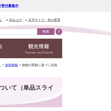
年寄付募集中
な
読み上げ
文字サイズ・色の変更
内
観光情報
Tourism and Events
）
>
技術情報
> 物価の変動に基づく請負
ついて（単品スライ