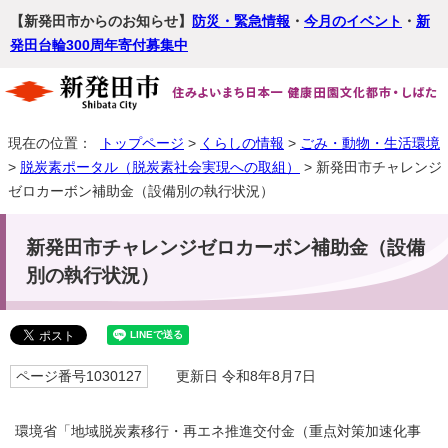
【新発田市からのお知らせ】
防災・緊急情報
・
今月のイベント
・
新
発田台輪300周年寄付募集中
現在の位置：
トップページ
>
くらしの情報
>
ごみ・動物・生活環境
>
脱炭素ポータル（脱炭素社会実現への取組）
> 新発田市チャレンジ
ゼロカーボン補助金（設備別の執行状況）
新発田市チャレンジゼロカーボン補助金（設備
別の執行状況）
ページ番号1030127
更新日 令和8年8月7日
環境省「地域脱炭素移行・再エネ推進交付金（重点対策加速化事