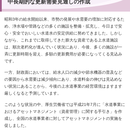
中長期的な更新需要見通しの作成
昭和3年の給水開始以来、市勢の発展や水需要の増加に対応するた
め、浄水場や管路などの多くの施設を整備・拡充し、今日まで安
心・安全でおいしい水道水の安定供給に努めてきました。しかし
ながら、これまでに取得してきた膨大な資産である上水道施設
は、順次老朽化が進んでいく状況にあり、今後、多くの施設が一
斉に更新時期を迎え、多額の更新費用が必要になってくる見込み
です。
一方、財政面においては、給水人口の減少や節水機器の普及など
の要因から水需要は減少傾向にあり、水道料金の伸びは見込めな
い状況にあることから、今後の上水道事業の経営環境はますます
厳しくなると予測しています。
このような状況の中、厚生労働省では平成21年7月に「水道事業に
おけるアセットマネジメント（資産管理）に関する手引き」を作
成し、全国の水道事業者に対してアセットマネジメントの実施を
促しました。