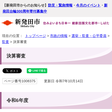
【新発田市からのお知らせ】
防災・緊急情報
・
今月のイベント
・
新
発田台輪300周年寄付募集中
現在の位置：
トップページ
>
市政の情報
>
選挙・監査・公平委員
>
監査
> 決算審査
決算審査
ページ番号1008375
更新日 令和7年10月14日
令和6年度