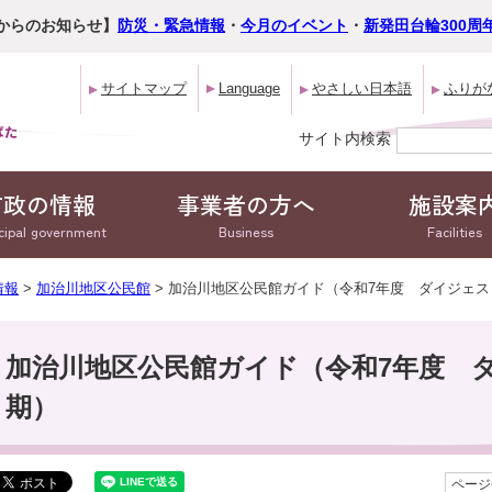
からのお知らせ】
防災・緊急情報
・
今月のイベント
・
新発田台輪300周
サイトマップ
Language
やさしい日本語
ふりが
サイト内検索
市政の情報
事業者の方へ
施設案
cipal government
Business
Facilities
情報
>
加治川地区公民館
> 加治川地区公民館ガイド（令和7年度 ダイジェ
加治川地区公民館ガイド（令和7年度 
期）
ページ番