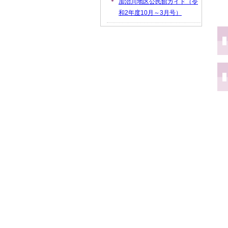
加治川地区公民館ガイド（令
和2年度10月～3月号）