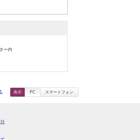
ンター内
る
表示
PC
スマートフォン
業日
いて