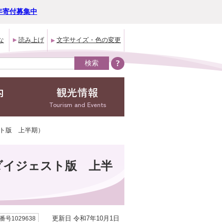
年寄付募集中
な
読み上げ
文字サイズ・色の変更
内
観光情報
Tourism and Events
スト版 上半期）
ダイジェスト版 上半
更新日 令和7年10月1日
号1029638