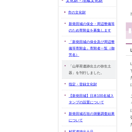
文化財・埋蔵文化財
市の文化財
新発田城の保全・周辺整備等
のため寄附金を募集します
「新発田城の保全及び周辺整
備等寄附金」寄附者一覧（御
芳名）
「山草荷遺跡出土の弥生土
器」を刊行しました。
指定・登録文化財
【新発田城】日本100名城ス
タンプの設置について
新発田城石垣の測量調査結果
について
村尻遺跡出土品