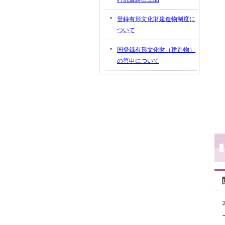
登録有形文化財建造物制度に
ついて
国登録有形文化財（建造物）
の答申について