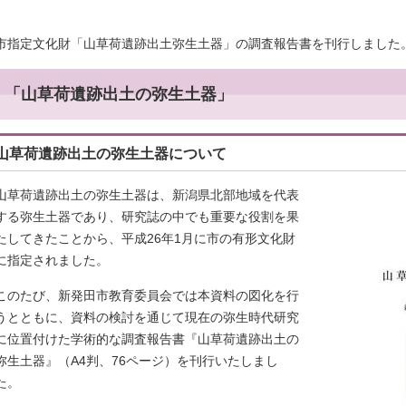
市指定文化財「山草荷遺跡出土弥生土器」の調査報告書を刊行しました
「山草荷遺跡出土の弥生土器」
山草荷遺跡出土の弥生土器について
山草荷遺跡出土の弥生土器は、新潟県北部地域を代表
する弥生土器であり、研究誌の中でも重要な役割を果
たしてきたことから、平成26年1月に市の有形文化財
に指定されました。
このたび、新発田市教育委員会では本資料の図化を行
うとともに、資料の検討を通じて現在の弥生時代研究
に位置付けた学術的な調査報告書『山草荷遺跡出土の
弥生土器』（A4判、76ページ）を刊行いたしまし
た。