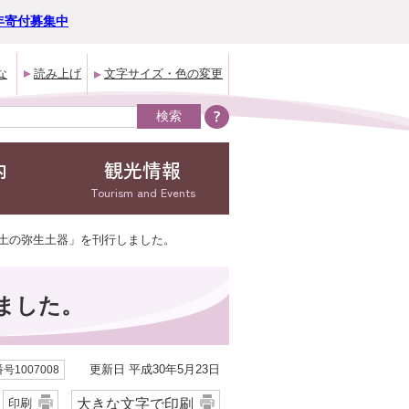
年寄付募集中
な
読み上げ
文字サイズ・色の変更
内
観光情報
Tourism and Events
出土の弥生土器」を刊行しました。
ました。
更新日 平成30年5月23日
号1007008
大きな文字で印刷
印刷