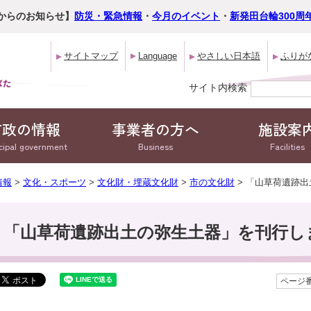
からのお知らせ】
防災・緊急情報
・
今月のイベント
・
新発田台輪300周
サイトマップ
Language
やさしい日本語
ふりが
サイト内検索
市政の情報
事業者の方へ
施設案
cipal government
Business
Facilities
情報
>
文化・スポーツ
>
文化財・埋蔵文化財
>
市の文化財
> 「山草荷遺跡
「山草荷遺跡出土の弥生土器」を刊行し
ページ番