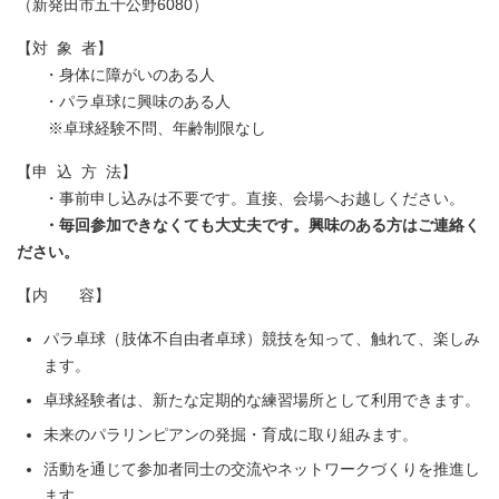
（新発田市五十公野6080）
【対 象 者】
・身体に障がいのある人
・パラ卓球に興味のある人
※卓球経験不問、年齢制限なし
【申 込 方 法】
・事前申し込みは不要です。直接、会場へお越しください。
・毎回参加できなくても大丈夫です。興味のある方はご連絡く
ださい。
【内 容】
パラ卓球（肢体不自由者卓球）競技を知って、触れて、楽しみ
ます。
卓球経験者は、新たな定期的な練習場所として利用できます。
未来のパラリンピアンの発掘・育成に取り組みます。
活動を通じて参加者同士の交流やネットワークづくりを推進し
ます。