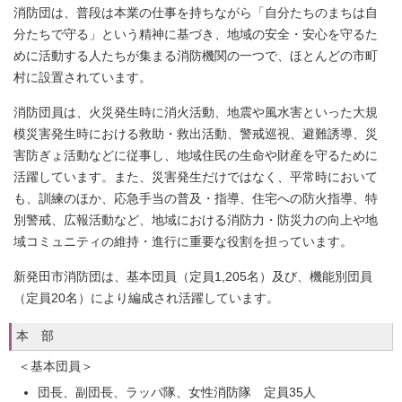
消防団は、普段は本業の仕事を持ちながら「自分たちのまちは自
分たちで守る」という精神に基づき、地域の安全・安心を守るた
めに活動する人たちが集まる消防機関の一つで、ほとんどの市町
村に設置されています。
消防団員は、火災発生時に消火活動、地震や風水害といった大規
模災害発生時における救助・救出活動、警戒巡視、避難誘導、災
害防ぎょ活動などに従事し、地域住民の生命や財産を守るために
活躍しています。また、災害発生だけではなく、平常時において
も、訓練のほか、応急手当の普及・指導、住宅への防火指導、特
別警戒、広報活動など、地域における消防力・防災力の向上や地
域コミュニティの維持・進行に重要な役割を担っています。
新発田市消防団は、基本団員（定員1,205名）及び、機能別団員
（定員20名）により編成され活躍しています。
本 部
＜基本団員＞
団長、副団長、ラッパ隊、女性消防隊 定員35人