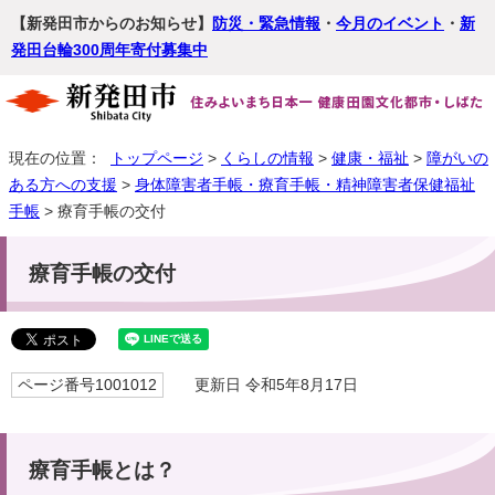
【新発田市からのお知らせ】
防災・緊急情報
・
今月のイベント
・
新
発田台輪300周年寄付募集中
現在の位置：
トップページ
>
くらしの情報
>
健康・福祉
>
障がいの
ある方への支援
>
身体障害者手帳・療育手帳・精神障害者保健福祉
手帳
> 療育手帳の交付
療育手帳の交付
ページ番号1001012
更新日 令和5年8月17日
療育手帳とは？