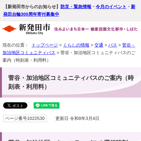
【新発田市からのお知らせ】
防災・緊急情報
・
今月のイベント
・
新
発田台輪300周年寄付募集中
現在の位置：
トップページ
>
くらしの情報
>
交通
>
バス
>
菅谷・
加治地区コミュニティバス
> 菅谷・加治地区コミュニティバスのご
案内（時刻表・利用料）
菅谷・加治地区コミュニティバスのご案内（時
刻表・利用料）
ページ番号1022530
更新日 令和8年3月4日