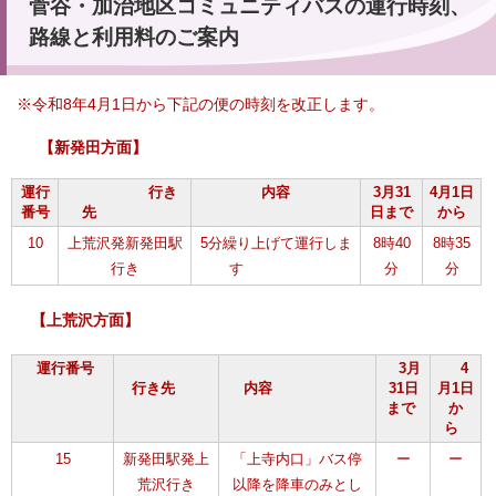
菅谷・加治地区コミュニティバスの運行時刻、
路線と利用料のご案内
※令和8年4月1日から下記の便の時刻を改正します。
【新発田方面】
運行
行き
内容
3月31
4月1日
番号
先
日まで
から
10
上荒沢発新発田駅
5分繰り上げて運行しま
8時40
8時35
行き
す
分
分
【上荒沢方面】
運行番号
3月
4
行き先
内容
31日
月1日
まで
か
ら
15
新発田駅発上
「上寺内口」バス停
ー
ー
荒沢行き
以降を降車のみとし