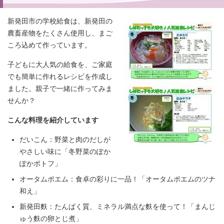
新発田市の学校給食は、新発田の
農畜産物をたくさん使用し、まご
ころ込めて作っています。
子どもに大人気の給食を、ご家庭
でも簡単に作れるレシピを作成し
ました。親子で一緒に作ってみま
せんか？
こんな料理を紹介しています
だいこん：野菜と肉のだしが
やさしい味に「冬野菜のぽか
ぽかポトフ」
オータムポエム：食卓の彩りに一品！「オータムポエムのツナ
和え」
新発田麩：たんぱく質、ミネラル満点な麩を使って！「まんじ
ゅう麩の卵とじ煮」