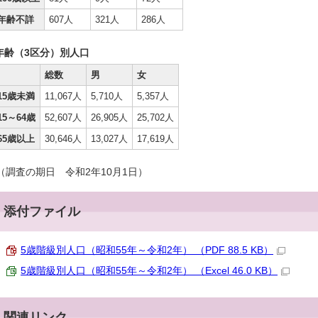
年齢不詳
607人
321人
286人
年齢（3区分）別人口
総数
男
女
15歳未満
11,067人
5,710人
5,357人
15～64歳
52,607人
26,905人
25,702人
65歳以上
30,646人
13,027人
17,619人
（調査の期日 令和2年10月1日）
添付ファイル
5歳階級別人口（昭和55年～令和2年） （PDF 88.5 KB）
5歳階級別人口（昭和55年～令和2年） （Excel 46.0 KB）
関連リンク