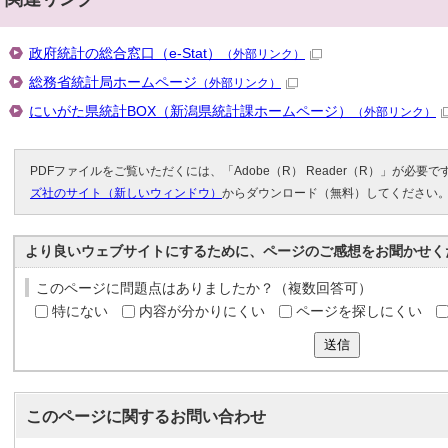
政府統計の総合窓口（e-Stat）
（外部リンク）
総務省統計局ホームページ
（外部リンク）
にいがた県統計BOX（新潟県統計課ホームページ）
（外部リンク）
PDFファイルをご覧いただくには、「Adobe（R） Reader（R）」が必要
ズ社のサイト（新しいウィンドウ）
からダウンロード（無料）してください
より良いウェブサイトにするために、ページのご感想をお聞かせく
このページに問題点はありましたか？（複数回答可）
特にない
内容が分かりにくい
ページを探しにくい
送信
このページに関する
お問い合わせ