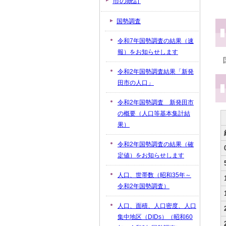
市の統計
国勢調査
令和7年国勢調査の結果（速
報）をお知らせします
令和2年国勢調査結果「新発
田市の人口」
令和2年国勢調査 新発田市
の概要（人口等基本集計結
果）
令和2年国勢調査の結果（確
定値）をお知らせします
人口、世帯数（昭和35年～
令和2年国勢調査）
人口、面積、人口密度、人口
集中地区（DIDs）（昭和60