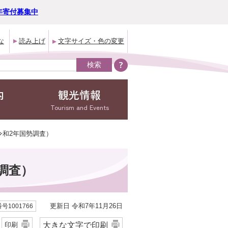
年寄付募集中
な
読み上げ
文字サイズ・色の変更
内
観光情報
Tourism and Events
令和2年国勢調査）
調査）
更新日 令和7年11月26日
号1001766
大きな文字で印刷
印刷