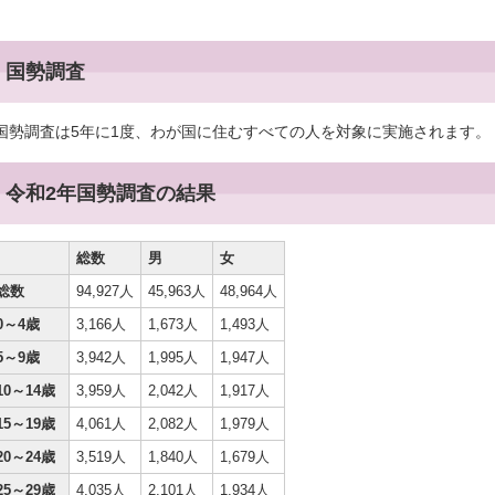
国勢調査
国勢調査は5年に1度、わが国に住むすべての人を対象に実施されます。
令和2年国勢調査の結果
総数
男
女
総数
94,927人
45,963人
48,964人
0～4歳
3,166人
1,673人
1,493人
5～9歳
3,942人
1,995人
1,947人
10～14歳
3,959人
2,042人
1,917人
15～19歳
4,061人
2,082人
1,979人
20～24歳
3,519人
1,840人
1,679人
25～29歳
4,035人
2,101人
1,934人