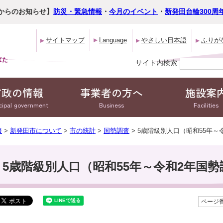
からのお知らせ】
防災・緊急情報
・
今月のイベント
・
新発田台輪300周
サイトマップ
Language
やさしい日本語
ふりが
サイト内検索
市政の情報
事業者の方へ
施設案
cipal government
Business
Facilities
報
>
新発田市について
>
市の統計
>
国勢調査
> 5歳階級別人口（昭和55年～
5歳階級別人口（昭和55年～令和2年国勢
ページ番