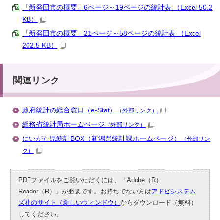
「新発田市の概要」6ページ～19ページの統計表 （Excel 50.2
KB）
「新発田市の概要」21ページ～58ページの統計表 （Excel
202.5 KB）
関連リンク
政府統計の総合窓口（e-Stat）
（外部リンク）
総務省統計局ホームページ
（外部リンク）
にいがた県統計BOX（新潟県統計課ホームページ）
（外部リン
ク）
PDFファイルをご覧いただくには、「Adobe（R）
Reader（R）」が必要です。お持ちでない方は
アドビシステム
ズ社のサイト（新しいウィンドウ）
からダウンロード（無料）
してください。