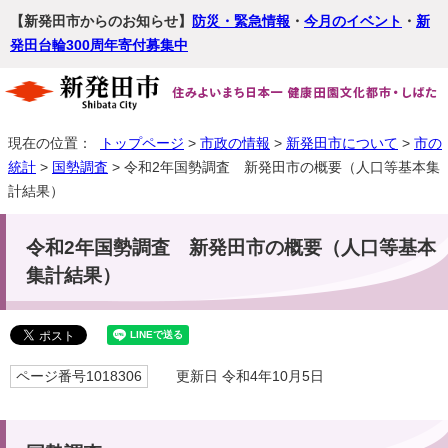
【新発田市からのお知らせ】
防災・緊急情報
・
今月のイベント
・
新
発田台輪300周年寄付募集中
現在の位置：
トップページ
>
市政の情報
>
新発田市について
>
市の
統計
>
国勢調査
> 令和2年国勢調査 新発田市の概要（人口等基本集
計結果）
令和2年国勢調査 新発田市の概要（人口等基本
集計結果）
ページ番号1018306
更新日 令和4年10月5日