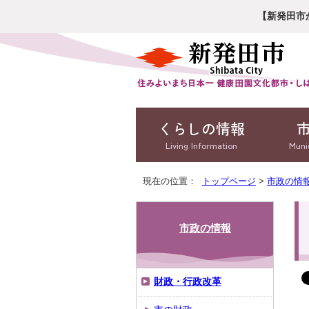
【新発田市
くらしの情報
Living Information
Muni
現在の位置：
トップページ
>
市政の情
市政の情報
財政・行政改革