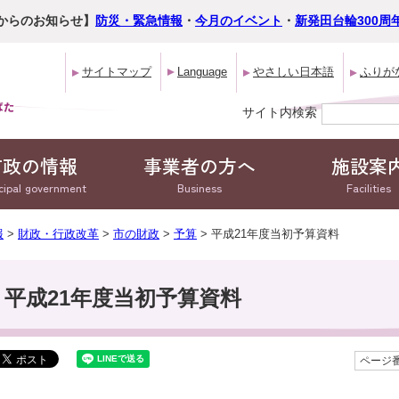
からのお知らせ】
防災・緊急情報
・
今月のイベント
・
新発田台輪300周
サイトマップ
Language
やさしい日本語
ふりが
サイト内検索
市政の情報
事業者の方へ
施設案
cipal government
Business
Facilities
報
>
財政・行政改革
>
市の財政
>
予算
> 平成21年度当初予算資料
平成21年度当初予算資料
ページ番