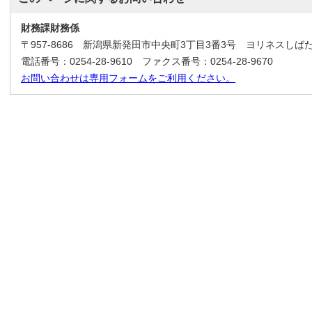
財務課財務係
〒957-8686 新潟県新発田市中央町3丁目3番3号 ヨリネスしば
電話番号：0254-28-9610 ファクス番号：0254-28-9670
お問い合わせは専用フォームをご利用ください。