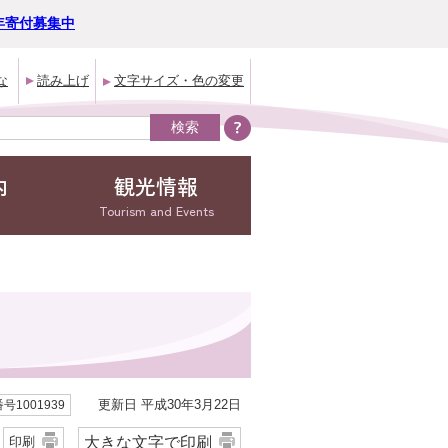
年寄付募集中
な
読み上げ
文字サイズ・色の変更
内
観光情報
Tourism and Events
更新日 平成30年3月22日
号1001939
大きな文字で印刷
印刷