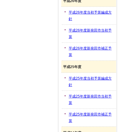
平成26年度
平成26年度当初予算編成方
針
平成26年度新発田市当初予
算
平成26年度新発田市補正予
算
平成25年度
平成25年度当初予算編成方
針
平成25年度新発田市当初予
算
平成25年度新発田市補正予
算