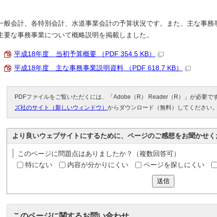
一般会計、各特別会計、水道事業会計の予算状況です。また、主な事務
主要な事務事業について概略説明を掲載しました。
平成18年度 当初予算概要 （PDF 354.5 KB）
平成18年度 主な事務事業説明資料 （PDF 618.7 KB）
PDFファイルをご覧いただくには、「Adobe（R） Reader（R）」が必要
ズ社のサイト（新しいウィンドウ）
からダウンロード（無料）してください
より良いウェブサイトにするために、ページのご感想をお聞かせく
このページに問題点はありましたか？（複数回答可）
特にない
内容が分かりにくい
ページを探しにくい
送信
このページに関する
お問い合わせ