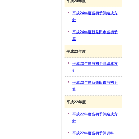
平成24年度
平成24年度当初予算編成方
針
平成24年度新発田市当初予
算
平成23年度
平成23年度当初予算編成方
針
平成23年度新発田市当初予
算
平成22年度
平成22年度当初予算編成方
針
平成22年度当初予算資料