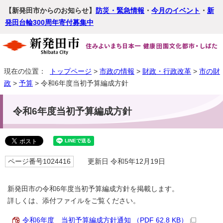
【新発田市からのお知らせ】
防災・緊急情報
・
今月のイベント
・
新
発田台輪300周年寄付募集中
現在の位置：
トップページ
>
市政の情報
>
財政・行政改革
>
市の財
政
>
予算
> 令和6年度当初予算編成方針
令和6年度当初予算編成方針
ページ番号1024416
更新日 令和5年12月19日
新発田市の令和6年度当初予算編成方針を掲載します。
詳しくは、添付ファイルをご覧ください。
令和6年度 当初予算編成方針通知 （PDF 62.8 KB）