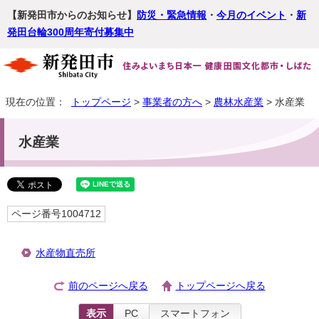
【新発田市からのお知らせ】
防災・緊急情報
・
今月のイベント
・
新
発田台輪300周年寄付募集中
現在の位置：
トップページ
>
事業者の方へ
>
農林水産業
> 水産業
水産業
ページ番号1004712
水産物直売所
前のページへ戻る
トップページへ戻る
表示
PC
スマートフォン