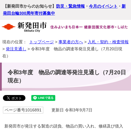
【新発田市からのお知らせ】
防災・緊急情報
・
今月のイベント
・
新
発田台輪300周年寄付募集中
現在の位置：
トップページ
>
事業者の方へ
>
入札・契約・検査情報
>
発注見通し
> 令和3年度 物品の調達等発注見通し（7月20日現
在）
令和3年度 物品の調達等発注見通し（7月20日
現在）
ページ番号1016891
更新日 令和3年9月7日
新発田市が発注する製造の請負、物品の買い入れ、修繕及び借入