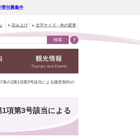
年寄付募集中
な
読み上げ
文字サイズ・色の変更
内
観光情報
Tourism and Events
67条の2第1項第3号該当による随意契約の
第1項第3号該当による