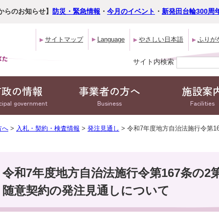
からのお知らせ】
防災・緊急情報
・
今月のイベント
・
新発田台輪300周
サイトマップ
Language
やさしい日本語
ふりが
サイト内検索
市政の情報
事業者の方へ
施設案
cipal government
Business
Facilities
方へ
>
入札・契約・検査情報
>
発注見通し
> 令和7年度地方自治法施行令第1
令和7年度地方自治法施行令第167条の2
随意契約の発注見通しについて