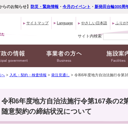
からのお知らせ】
防災・緊急情報
・
今月のイベント
・
新発田台輪300周
サイトマップ
Language
やさしい日本語
ふりが
サイト内検索
市政の情報
事業者の方へ
施設案
cipal government
Business
Facilities
方へ
>
入札・契約・検査情報
>
発注見通し
> 令和6年度地方自治法施行令第1
令和6年度地方自治法施行令第167条の2
随意契約の締結状況について