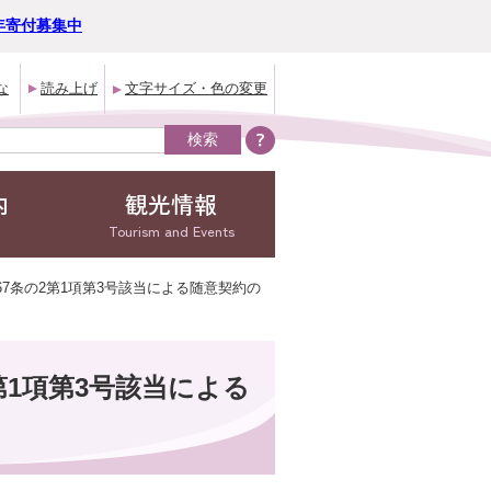
年寄付募集中
な
読み上げ
文字サイズ・色の変更
内
観光情報
Tourism and Events
67条の2第1項第3号該当による随意契約の
第1項第3号該当による