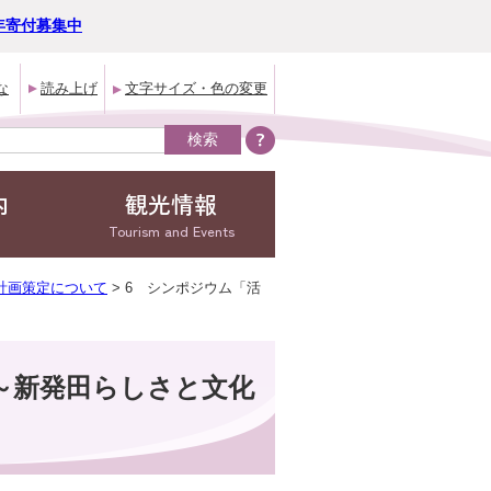
年寄付募集中
な
読み上げ
文字サイズ・色の変更
内
観光情報
Tourism and Events
計画策定について
> 6 シンポジウム「活
～新発田らしさと文化