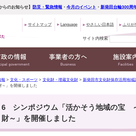
からのお知らせ】
防災・緊急情報
・
今月のイベント
・
新発田台輪300周
サイトマップ
Language
やさしい日本語
ふりが
サイト内検索
市政の情報
事業者の方へ
施設案
cipal government
Business
Facilities
情報
>
文化・スポーツ
>
文化財・埋蔵文化財
>
新発田市文化財保存活用地域
財～」を開催しました
6 シンポジウム「活かそう地域の宝 
財～」を開催しました