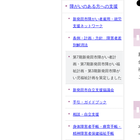
障がいのある方への支援
新発田市障がい者雇用・就労
支援ネットワーク
条例・計画・方針 障害者差
別解消法
第7期新発田市障がい者計
画・第7期新発田市障がい福
祉計画・第3期新発田市障が
い児福祉計画を策定しました
新発田市自立支援協議会
手引・ガイドブック
相談・自立支援
身体障害者手帳・療育手帳・
精神障害者保健福祉手帳