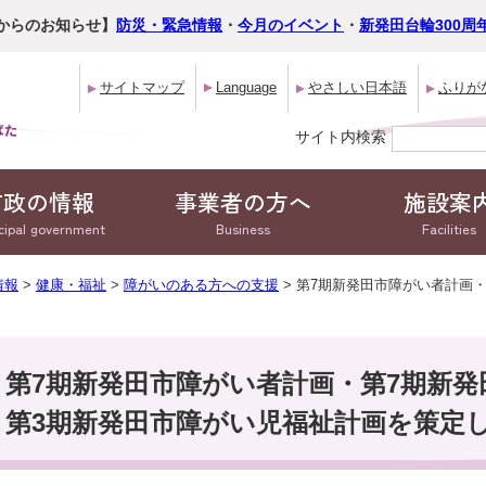
からのお知らせ】
防災・緊急情報
・
今月のイベント
・
新発田台輪300周
サイトマップ
Language
やさしい日本語
ふりが
サイト内検索
市政の情報
事業者の方へ
施設案
cipal government
Business
Facilities
情報
>
健康・福祉
>
障がいのある方への支援
> 第7期新発田市障がい者計画
第7期新発田市障がい者計画・第7期新
第3期新発田市障がい児福祉計画を策定