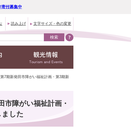
年寄付募集中
な
読み上げ
文字サイズ・色の変更
内
観光情報
Tourism and Events
・第7期新発田市障がい福祉計画・第3期新
発田市障がい福祉計画・
しました