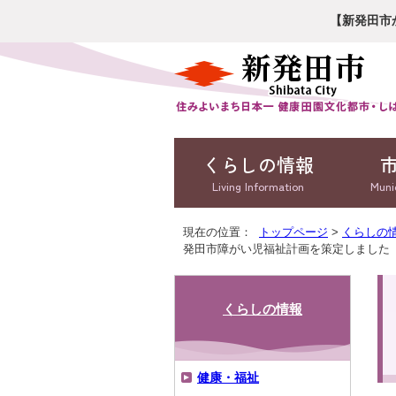
【新発田市
くらしの情報
Living Information
Muni
現在の位置：
トップページ
>
くらしの
発田市障がい児福祉計画を策定しました
くらしの情報
健康・福祉