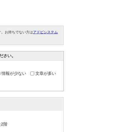
です。お持ちでない方は
アドビシステム
。
ださい。
情報が少ない
文章が多い
た2階