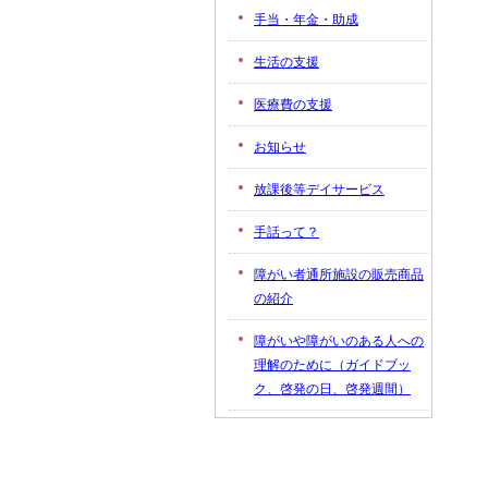
手当・年金・助成
生活の支援
医療費の支援
お知らせ
放課後等デイサービス
手話って？
障がい者通所施設の販売商品
の紹介
障がいや障がいのある人への
理解のために（ガイドブッ
ク、啓発の日、啓発週間）