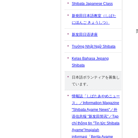
Shibata Japanese Class
新発田日本語教室（しばた
にほんご きょうしつ）
新发田日语讲座
Trường Nhật Ngữ Shibata
Kelas Bahasa Jepang
Shibata
日本語ボランティアを募集し
ています。
情報誌「しばたあやめニュー
ス」／Information Magazine
"Shibata Ayame News"／外
语信息报 "新发田简讯"／Tạp
chí thông tin "Tin tức Shibata
Ayame"/majalah
informasi「Berita Ayame