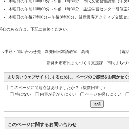
水曜日の午前10時00分～午前11時30分、市民文化会館講堂（中央町4
木曜日の午前10時00分～午前11時30分、生涯学習センター研修室2（
木曜日の午後7時00分～午後8時30分、健康長寿アクティブ交流センタ
関心のある方は、下記に連絡ください。
○申込・問い合わせ先 新発田日本語教室 高橋 （電話＆ファクス
新発田市市民まちづくり支援課 市民まちづくり支援係（電話
より良いウェブサイトにするために、ページのご感想をお聞かせく
このページに問題点はありましたか？（複数回答可）
特にない
内容が分かりにくい
ページを探しにくい
送信
このページに関する
お問い合わせ