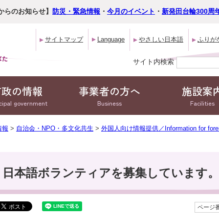
からのお知らせ】
防災・緊急情報
・
今月のイベント
・
新発田台輪300周
サイトマップ
Language
やさしい日本語
ふりが
サイト内検索
市政の情報
事業者の方へ
施設案
cipal government
Business
Facilities
情報
>
自治会・NPO・多文化共生
>
外国人向け情報提供／Information for fo
日本語ボランティアを募集しています
ページ番