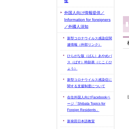
生
外国人向け情報提供／
Information for foreigners
／外國人須知
新型コロナウイルス感染症関
連情報（外部リンク）
ひらがな版（ばん）あやめバ
ス（ばす）時刻表（じこくひ
ょう）
新型コロナウイルス感染症に
関する支援制度について
在住外国人向けFacebookペ
ージ「Shibata Topics for
Foreign Residents」
新発田日本語教室