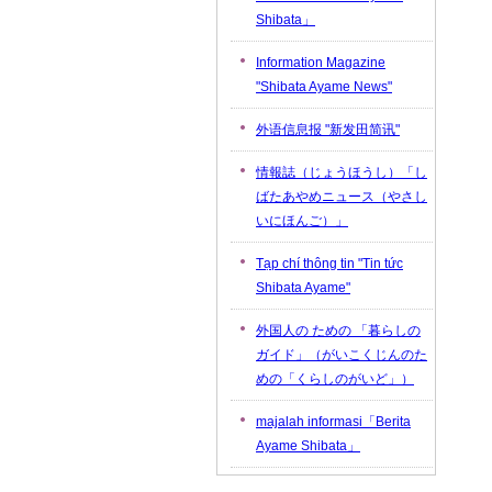
Shibata」
Information Magazine
"Shibata Ayame News"
外语信息报 "新发田简讯"
情報誌（じょうほうし）「し
ばたあやめニュース（やさし
いにほんご）」
Tạp chí thông tin "Tin tức
Shibata Ayame"
外国人の ための 「暮らしの
ガイド」（がいこくじんのた
めの「くらしのがいど」）
majalah informasi「Berita
Ayame Shibata」