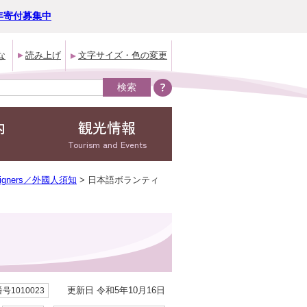
年寄付募集中
な
読み上げ
文字サイズ・色の変更
内
観光情報
Tourism and Events
reigners／外國人須知
> 日本語ボランティ
。
更新日 令和5年10月16日
号1010023