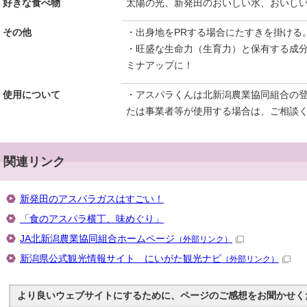
好きな食べ物
太陽の光、新発田のおいしい水、おいし
その他
・出身地をPRする場合にたすきを掛ける
・旺盛な生命力（生育力）と保有する成
ミナアップに！
使用について
・アスパラくんは北新潟農業協同組合の
たは事業者等が使用する場合は、ご相談
関連リンク
新発田のアスパラガスはすごい！
「食のアスパラ横丁、味めぐり」
JA北新潟農業協同組合ホームページ
（外部リンク）
新潟県公式観光情報サイト にいがた観光ナビ
（外部リンク）
より良いウェブサイトにするために、ページのご感想をお聞かせく