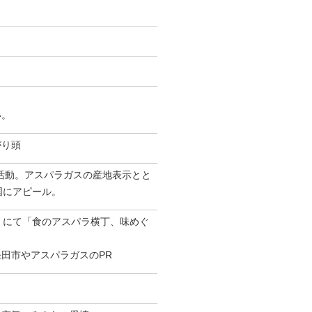
い。
がり頭
活動。アスパラガスの産地表示とと
国にアピール。
）にて「食のアスパラ横丁、味めぐ
田市やアスパラガスのPR