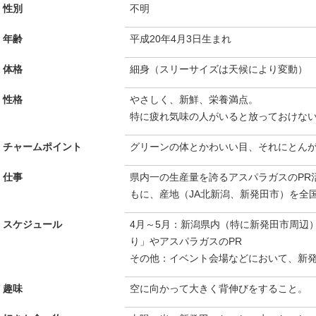
性別
不明
年齢
平成20年4月3日生まれ
体格
細身（スリーサイズは天候により変動）
性格
やさしく、新鮮、栄養満点。
特に疲れ気味の人がいると放っておけな
チャームポイント
グリーンの体とかわいい目、それにとん
仕事
県内一の生産量を誇るアスパラガスのPR
もに、産地（JA北新潟、新発田市）を全
スケジュール
4月～5月：新潟県内（特に新発田市周辺
り」やアスパラガスのPR
その他：イベント会場などにおいて、新発
趣味
空に向かって大きく背伸びをすること。