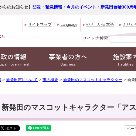
からのお知らせ】
防災・緊急情報
・
今月のイベント
・
新発田台輪300周
サイトマップ
Language
やさしい日本語
ふりが
サイト内検索
市政の情報
事業者の方へ
施設案
cipal government
Business
Facilities
報
>
新発田市について
>
市の概要
>
新発田のマスコットキャラクター
> 新
新発田のマスコットキャラクター「ア
ページ