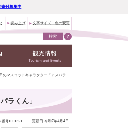
年寄付募集中
な
読み上げ
文字サイズ・色の変更
内
観光情報
Tourism and Events
発田のマスコットキャラクター「アスパラ
スパラくん」
更新日 令和7年4月4日
番号1001691