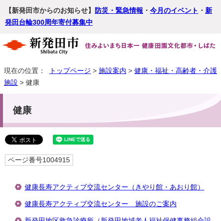
【新発田市からのお知らせ】
防災・緊急情報
・
今月のイベント
・
新
発田台輪300周年寄付募集中
現在の位置：
トップページ
>
施設案内
>
健康・福祉・高齢者・介護
施設
> 健康
健康
ページ番号1004915
健康長寿アクティブ交流センター（きやり館・あおり館）
健康長寿アクティブ交流センター 施設のご案内
新発田地区救急診療所（新発田地域老人福祉保健事務組合設