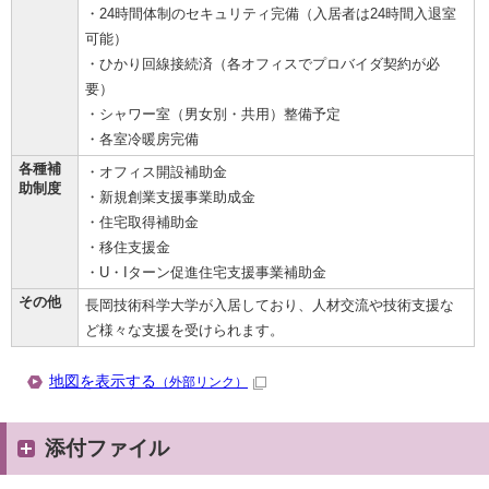
・24時間体制のセキュリティ完備（入居者は24時間入退室
可能）
・ひかり回線接続済（各オフィスでプロバイダ契約が必
要）
・シャワー室（男女別・共用）整備予定
・各室冷暖房完備
各種補
・オフィス開設補助金
助制度
・新規創業支援事業助成金
・住宅取得補助金
・移住支援金
・U・Iターン促進住宅支援事業補助金
その他
長岡技術科学大学が入居しており、人材交流や技術支援な
ど様々な支援を受けられます。
地図を表示する
（外部リンク）
添付ファイル