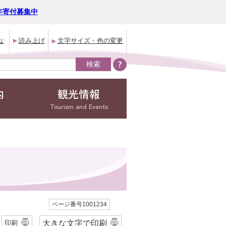
年寄付募集中
な
読み上げ
文字サイズ・色の変更
内
観光情報
Tourism and Events
ページ番号1001234
大きな文字で印刷
印刷