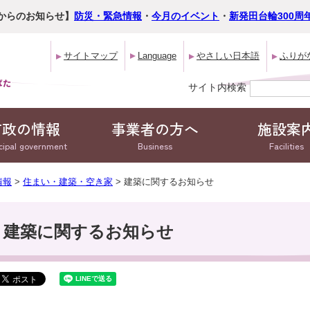
からのお知らせ】
防災・緊急情報
・
今月のイベント
・
新発田台輪300周
サイトマップ
Language
やさしい日本語
ふりが
サイト内検索
市政の情報
事業者の方へ
施設案
cipal government
Business
Facilities
情報
>
住まい・建築・空き家
> 建築に関するお知らせ
建築に関するお知らせ