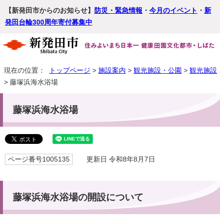
【新発田市からのお知らせ】
防災・緊急情報
・
今月のイベント
・
新
発田台輪300周年寄付募集中
現在の位置：
トップページ
>
施設案内
>
観光施設・公園
>
観光施設
> 藤塚浜海水浴場
藤塚浜海水浴場
ページ番号1005135
更新日 令和8年8月7日
藤塚浜海水浴場の開設について