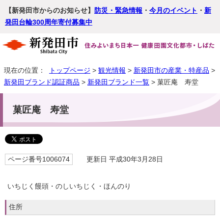
【新発田市からのお知らせ】
防災・緊急情報
・
今月のイベント
・
新
発田台輪300周年寄付募集中
現在の位置：
トップページ
>
観光情報
>
新発田市の産業・特産品
>
新発田ブランド認証商品
>
新発田ブランド一覧
> 菓匠庵 寿堂
菓匠庵 寿堂
ページ番号1006074
更新日 平成30年3月28日
いちじく饅頭・のしいちじく・ほんのり
住所