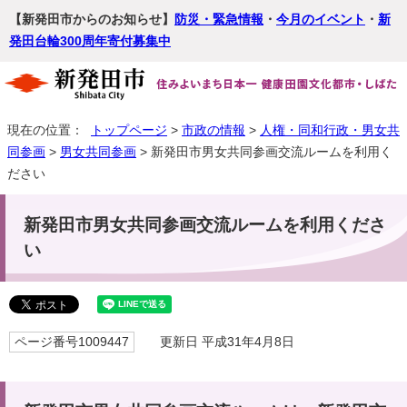
【新発田市からのお知らせ】
防災・緊急情報
・
今月のイベント
・
新
発田台輪300周年寄付募集中
現在の位置：
トップページ
>
市政の情報
>
人権・同和行政・男女共
同参画
>
男女共同参画
> 新発田市男女共同参画交流ルームを利用く
ださい
新発田市男女共同参画交流ルームを利用くださ
い
ページ番号1009447
更新日 平成31年4月8日