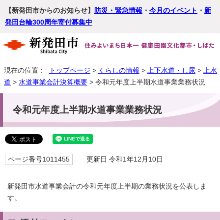
【新発田市からのお知らせ】
防災・緊急情報
・
今月のイベント
・
新
発田台輪300周年寄付募集中
現在の位置：
トップページ
>
くらしの情報
>
上下水道・し尿
>
上水
道
>
水道事業会計決算概要
> 令和元年度上半期水道事業業務状況
令和元年度上半期水道事業業務状況
ページ番号1011455
更新日 令和1年12月10日
新発田市水道事業会計の令和元年度上半期の業務状況を公表しま
す。