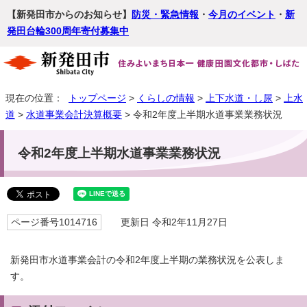
【新発田市からのお知らせ】
防災・緊急情報
・
今月のイベント
・
新
発田台輪300周年寄付募集中
現在の位置：
トップページ
>
くらしの情報
>
上下水道・し尿
>
上水
道
>
水道事業会計決算概要
> 令和2年度上半期水道事業業務状況
令和2年度上半期水道事業業務状況
ページ番号1014716
更新日 令和2年11月27日
新発田市水道事業会計の令和2年度上半期の業務状況を公表しま
す。