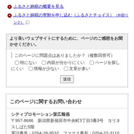
ふるさと納税の概要を見る
ふるさと納税の寄附を申し込む（ふるさとチョイス）
（外部リ
ンク）
より良いウェブサイトにするために、ページのご感想をお聞
かせください。
このページに問題点はありましたか？（複数回答可）
特にない
内容が分かりにくい
ページを探し
にくい
情報が少ない
文章が多い
送信
このページに関する
お問い合わせ
シティプロモーション室広報係
〒957-8686 新潟県新発田市中央町3丁目3番3号 ヨリネ
スしばた5階
電話番号：0254-28-9532 ファクス番号：0254-22-3110