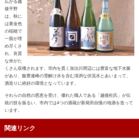
広がる越
後平野
は、秋に
は黄金色
の稲穂で
一面が埋
め尽くさ
れ、良質
な米がた
くさん収穫されます。市内を貫く加治川周辺には豊富な地下水脈
があり、飯豊連峰の雪解け水を含む清冽な伏流水とあいまって、
酒造りに絶好の環境となっています。
それらの自然の恩恵を受け、優れた職人である「越後杜氏」が伝
統の技を振るい、市内では4つの酒蔵が新発田自慢の地酒を造って
います。
関連リンク