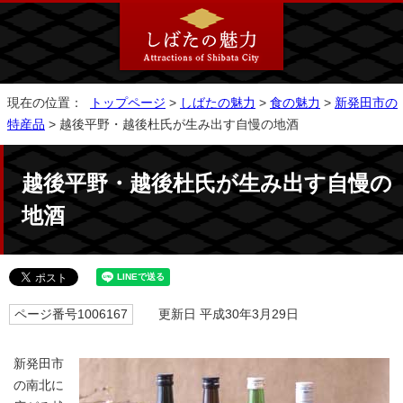
現在の位置：
トップページ
>
しばたの魅力
>
食の魅力
>
新発田市の
特産品
> 越後平野・越後杜氏が生み出す自慢の地酒
越後平野・越後杜氏が生み出す自慢の
地酒
ページ番号1006167
更新日 平成30年3月29日
新発田市
の南北に