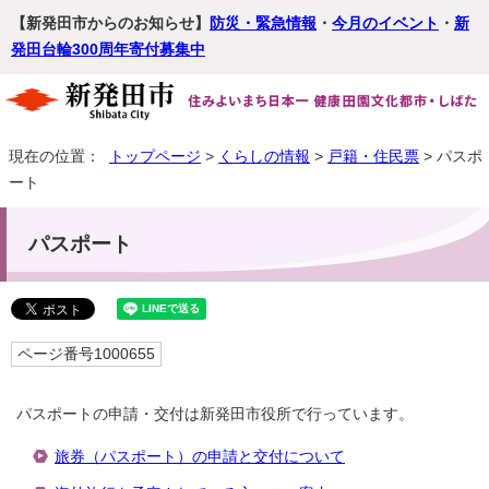
【新発田市からのお知らせ】
防災・緊急情報
・
今月のイベント
・
新
発田台輪300周年寄付募集中
現在の位置：
トップページ
>
くらしの情報
>
戸籍・住民票
> パスポ
ート
パスポート
ページ番号1000655
パスポートの申請・交付は新発田市役所で行っています。
旅券（パスポート）の申請と交付について