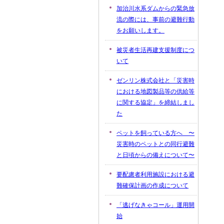
加治川水系ダムからの緊急放
流の際には、事前の避難行動
をお願いします。
被災者生活再建支援制度につ
いて
ゼンリン株式会社と「災害時
における地図製品等の供給等
に関する協定」を締結しまし
た
ペットを飼っている方へ 〜
災害時のペットとの同行避難
と日頃からの備えについて〜
要配慮者利用施設における避
難確保計画の作成について
「逃げなきゃコール」運用開
始