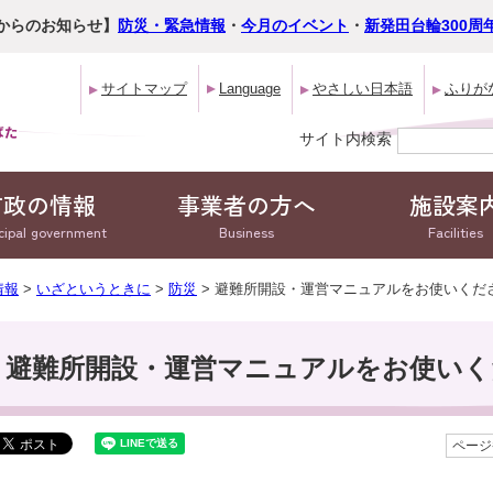
からのお知らせ】
防災・緊急情報
・
今月のイベント
・
新発田台輪300周
サイトマップ
Language
やさしい日本語
ふりが
サイト内検索
市政の情報
事業者の方へ
施設案
cipal government
Business
Facilities
情報
>
いざというときに
>
防災
> 避難所開設・運営マニュアルをお使いくだ
避難所開設・運営マニュアルをお使いく
ページ番