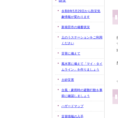
防災
令和8年5月29日から防災気
象情報が変わります
新発田市の備蓄状況
土のうステーションをご利用
ください
災害に備えて
風水害に備えて「マイ・タイ
ムライン」を作りましょう
土砂災害
台風・豪雨時の避難行動を事
前に確認しましょう
ハザードマップ
災害情報の入手