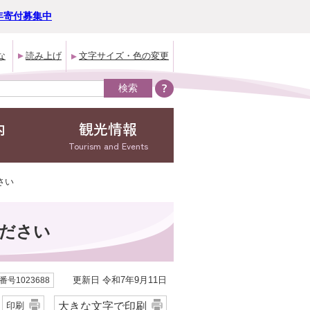
年寄付募集中
な
読み上げ
文字サイズ・色の変更
内
観光情報
Tourism and Events
さい
ださい
更新日 令和7年9月11日
号1023688
大きな文字で印刷
印刷