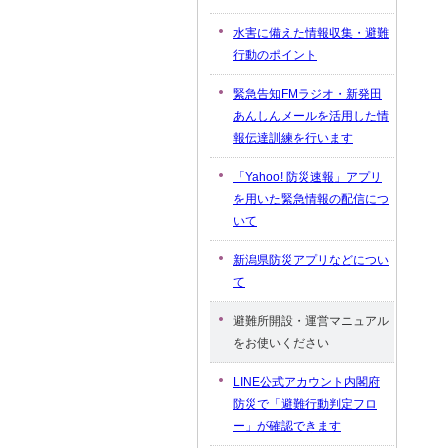
水害に備えた情報収集・避難
行動のポイント
緊急告知FMラジオ・新発田
あんしんメールを活用した情
報伝達訓練を行います
「Yahoo! 防災速報」アプリ
を用いた緊急情報の配信につ
いて
新潟県防災アプリなどについ
て
避難所開設・運営マニュアル
をお使いください
LINE公式アカウント内閣府
防災で「避難行動判定フロ
ー」が確認できます